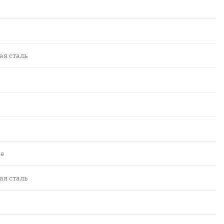
я сталь
ое
я сталь