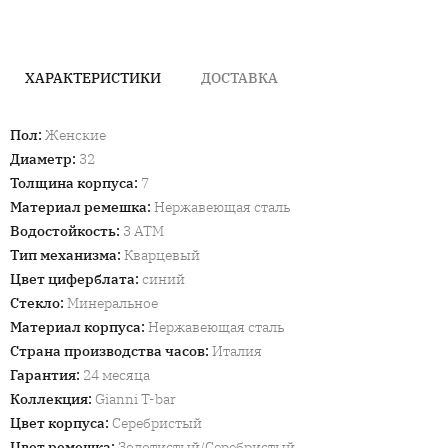
ХАРАКТЕРИСТИКИ
ДОСТАВКА
Пол
:
Женские
Диаметр
:
32
Толщина корпуса
:
7
Материал ремешка
:
Нержавеющая сталь
Водостойкость
:
3 ATM
Тип механизма
:
Кварцевый
Цвет циферблата
:
синий
Стекло
:
Минеральное
Материал корпуса
:
Нержавеющая сталь
Страна производства часов
:
Италия
Гарантия
:
24 месяца
Коллекция
:
Gianni T-bar
Цвет корпуса
:
Cеребристый
Цвет ремешка
:
Золотистый/Серебристый