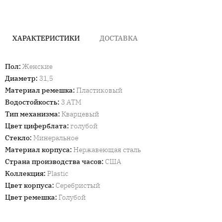
ХАРАКТЕРИСТИКИ
ДОСТАВКА
Пол
:
Женские
Диаметр
:
31,5
Материал ремешка
:
Пластиковый
Водостойкость
:
3 ATM
Тип механизма
:
Кварцевый
Цвет циферблата
:
голубой
Стекло
:
Минеральное
Материал корпуса
:
Нержавеющая сталь
Страна производства часов
:
США
Коллекция
:
Plastic
Цвет корпуса
:
Cеребристый
Цвет ремешка
:
Голубой