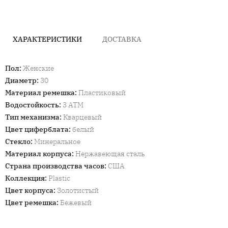
ХАРАКТЕРИСТИКИ
ДОСТАВКА
Пол
:
Женские
Диаметр
:
30
Материал ремешка
:
Пластиковый
Водостойкость
:
3 ATM
Тип механизма
:
Кварцевый
Цвет циферблата
:
белый
Стекло
:
Минеральное
Материал корпуса
:
Нержавеющая сталь
Страна производства часов
:
США
Коллекция
:
Plastic
Цвет корпуса
:
Золотистый
Цвет ремешка
:
Бежевый