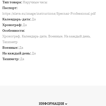
Тип товара
:
Наручные часы
Паспорт
:
https://slava.su/image/instructions/Specnaz-Professional.pdf
Календарь-дата
:
Да
Хронограф
:
Да
Особенности
:
Хронограф, Календарь-дата, Военные, На каждый день,
Тахиметр
Военные
:
Да
На каждый день
:
Да
Тахиметр
:
Да
ИНФОРМАЦИЯ