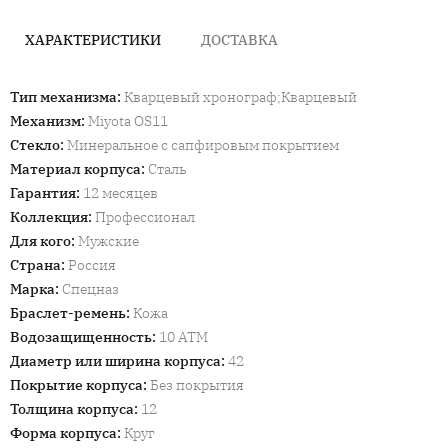
ХАРАКТЕРИСТИКИ
ДОСТАВКА
Тип механизма
:
Кварцевый хронограф;Кварцевый
Механизм
:
Miyota OS11
Стекло
:
Минеральное с сапфировым покрытием
Материал корпуса
:
Сталь
Гарантия
:
12 месяцев
Коллекция
:
Профессионал
Для кого
:
Мужские
Страна
:
Россия
Марка
:
Спецназ
Браслет-ремень
:
Кожа
Водозащищенность
:
10 ATM
Диаметр или ширина корпуса
:
42
Покрытие корпуса
:
Без покрытия
Толщина корпуса
:
12
Форма корпуса
:
Круг