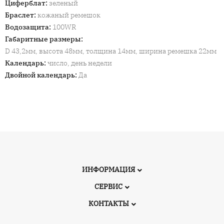
Циферблат
:
зеленый
Браслет
:
кожаный ремешок
Водозащита
:
100WR
Габаритные размеры
:
D 43,2мм, высота 48мм, толщина 14мм, ширина ремешка 22мм
Календарь
:
число, день недели
Двойной календарь
:
Да
ИНФОРМАЦИЯ
СЕРВИС
КОНТАКТЫ