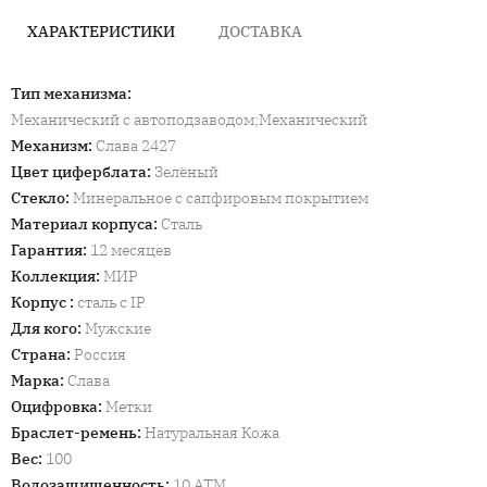
ХАРАКТЕРИСТИКИ
ДОСТАВКА
Тип механизма
:
Механический с автоподзаводом;Механический
Механизм
:
Слава 2427
Цвет циферблата
:
Зелёный
Стекло
:
Минеральное с сапфировым покрытием
Материал корпуса
:
Сталь
Гарантия
:
12 месяцев
Коллекция
:
МИР
Корпус
:
сталь с IP
Для кого
:
Мужские
Страна
:
Россия
Марка
:
Слава
Оцифровка
:
Метки
Браслет-ремень
:
Натуральная Кожа
Вес
:
100
Водозащищенность
:
10 ATM