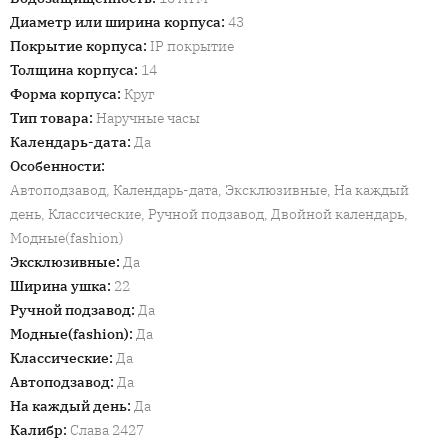
Диаметр или ширина корпуса
:
43
Покрытие корпуса
:
IP покрытие
Толщина корпуса
:
14
Форма корпуса
:
Круг
Тип товара
:
Наручные часы
Календарь-дата
:
Да
Особенности
:
Автоподзавод, Календарь-дата, Эксклюзивные, На каждый
день, Классические, Ручной подзавод, Двойной календарь,
Модные(fashion)
Эксклюзивные
:
Да
Ширина ушка
:
22
Ручной подзавод
:
Да
Модные(fashion)
:
Да
Классические
:
Да
Автоподзавод
:
Да
На каждый день
:
Да
Калибр
:
Слава 2427