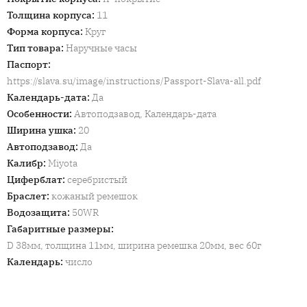
Толщина корпуса
:
11
Форма корпуса
:
Круг
Тип товара
:
Наручные часы
Паспорт
:
https://slava.su/image/instructions/Passport-Slava-all.pdf
Календарь-дата
:
Да
Особенности
:
Автоподзавод, Календарь-дата
Ширина ушка
:
20
Автоподзавод
:
Да
Калибр
:
Miyota
Циферблат
:
серебристый
Браслет
:
кожаный ремешок
Водозащита
:
50WR
Габаритные размеры
:
D 38мм, толщина 11мм, ширина ремешка 20мм, вес 60г
Календарь
:
число