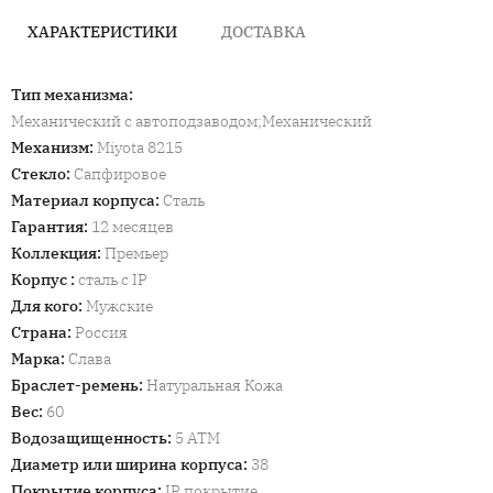
ХАРАКТЕРИСТИКИ
ДОСТАВКА
Тип механизма
:
Механический с автоподзаводом;Механический
Механизм
:
Miyota 8215
Стекло
:
Сапфировое
Материал корпуса
:
Сталь
Гарантия
:
12 месяцев
Коллекция
:
Премьер
Корпус
:
сталь с IP
Для кого
:
Мужские
Страна
:
Россия
Марка
:
Слава
Браслет-ремень
:
Натуральная Кожа
Вес
:
60
Водозащищенность
:
5 ATM
Диаметр или ширина корпуса
:
38
Покрытие корпуса
:
IP покрытие