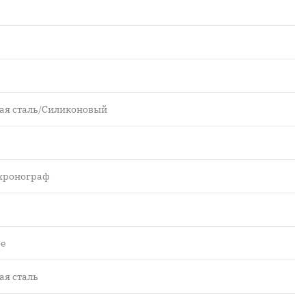
я сталь/Силиконовый
хронограф
ое
я сталь