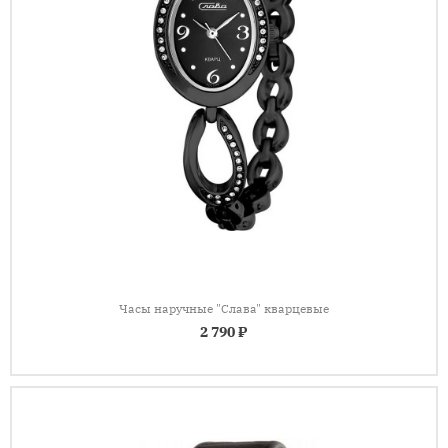
Часы наручные "Слава" кварцевые
2 790 ₽